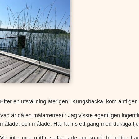
Efter en utställning återigen i Kungsbacka, kom äntligen 
Vad är då en målarretreat? Jag visste egentligen ingen
målade, och målade. Här fanns ett gäng med duktiga tjej
Vet inte, men mitt resultat hade nog kunde bli bättre, h