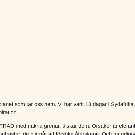
lanet som tar oss hem. Vi har varit 13 dagar i Sydafrika,
iration.
TRÄD med nakna grenar, älskar dem. Orsaker är elefanter
raster, de blir nåt att försöka återskapa. Och naturlig