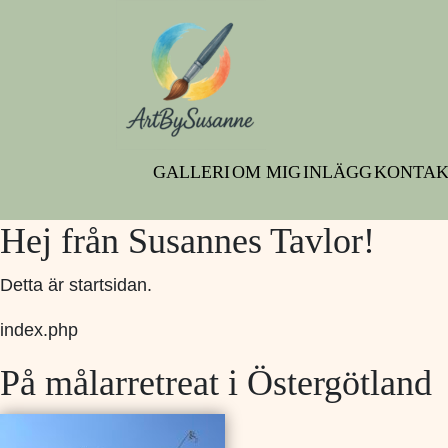
GALLERI
OM MIG
INLÄGG
KONTAK
Hej från Susannes Tavlor!
Detta är startsidan.
index.php
På målarretreat i Östergötland