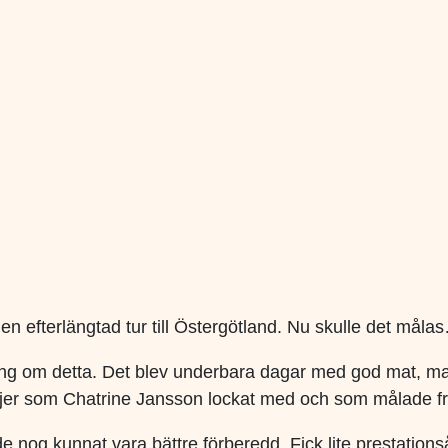
en efterlängtad tur till Östergötland. Nu skulle det måla
ting om detta. Det blev underbara dagar med god mat, m
er som Chatrine Jansson lockat med och som målade från t
ade nog kunnat vara bättre förberedd. Fick lite prestatio