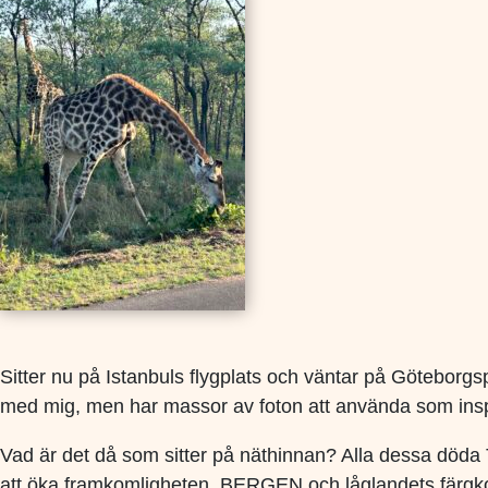
Sitter nu på Istanbuls flygplats och väntar på Göteborgsp
med mig, men har massor av foton att använda som insp
Vad är det då som sitter på näthinnan? Alla dessa döda 
att öka framkomligheten. BERGEN och låglandets färgkont