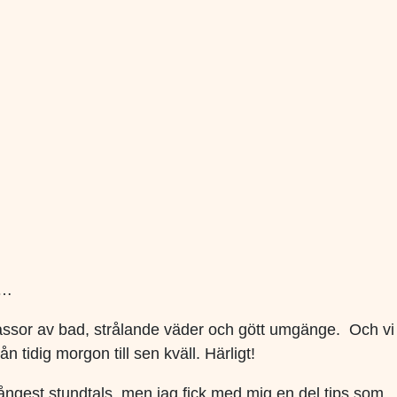
s…
assor av bad, strålande väder och gött umgänge. Och vi
idig morgon till sen kväll. Härligt!
nsångest stundtals, men jag fick med mig en del tips som