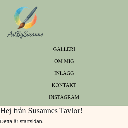
GALLERI
OM MIG
INLÄGG
KONTAKT
INSTAGRAM
Hej från Susannes Tavlor!
Detta är startsidan.