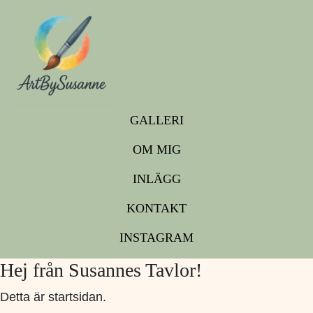
GALLERI
OM MIG
INLÄGG
KONTAKT
INSTAGRAM
Hej från Susannes Tavlor!
Detta är startsidan.