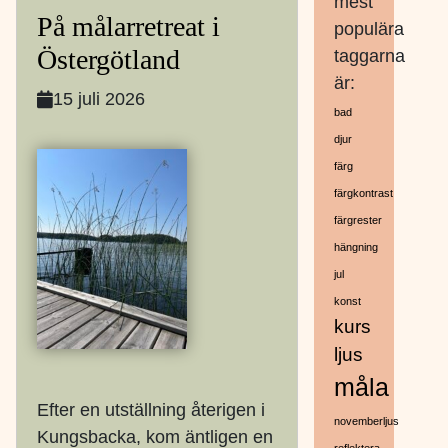
mest
På målarretreat i
populära
Östergötland
taggarna
är:
15 juli 2026
bad
djur
färg
färgkontrast
färgrester
hängning
jul
konst
kurs
ljus
måla
Efter en utställning återigen i
novemberljus
Kungsbacka, kom äntligen en