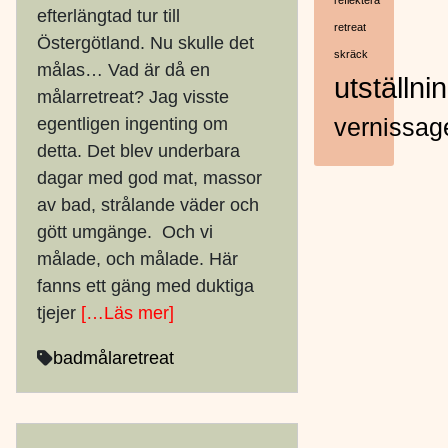
reflektera
efterlängtad tur till
retreat
Östergötland. Nu skulle det
skräck
målas… Vad är då en
utställni
målarretreat? Jag visste
egentligen ingenting om
vernissag
detta. Det blev underbara
dagar med god mat, massor
av bad, strålande väder och
gött umgänge. Och vi
målade, och målade. Här
fanns ett gäng med duktiga
tjejer
[…Läs mer]
bad
måla
retreat