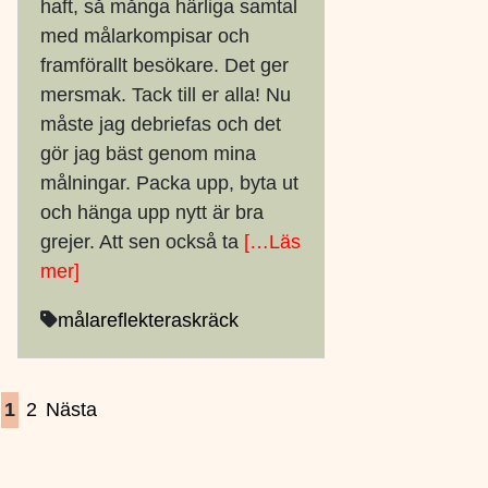
haft, så många härliga samtal
med målarkompisar och
framförallt besökare. Det ger
mersmak. Tack till er alla! Nu
måste jag debriefas och det
gör jag bäst genom mina
målningar. Packa upp, byta ut
och hänga upp nytt är bra
grejer. Att sen också ta
[…Läs
mer]
måla
reflektera
skräck
1
2
Nästa