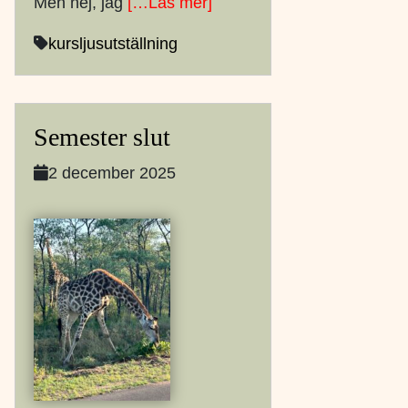
Men nej, jag
[…Läs mer]
kurs
ljus
utställning
Semester slut
2 december 2025