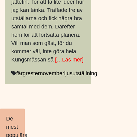
jättefin, för att få lite ideer hur
jag kan tänka. Träffade tre av
utställarna och fick några bra
samtal med dem. Därefter
hem för att fortsätta planera.
Vill man som gäst, för du
kommer väl, inte göra hela
Kungsmässan så
[…Läs mer]
färgrester
novemberljus
utställning
De
mest
populära