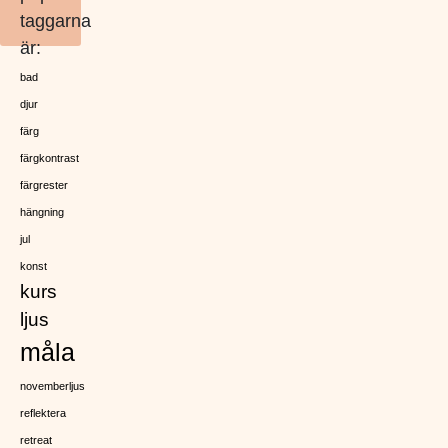
taggarna
är:
bad
djur
färg
färgkontrast
färgrester
hängning
jul
konst
kurs
ljus
måla
novemberljus
reflektera
retreat