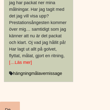
jag har packat ner mina
målningar. Har jag tagit med
det jag vill visa upp?
Prestationsångesten kommer
över mig… samtidigt som jag
känner att nu är det packat
och klart. Oj vad jag hållit på!
Har lagt ut allt på golvet,
flyttat, målat, gjort en ritning,
[…Läs mer]
hängning
måla
vernissage
De